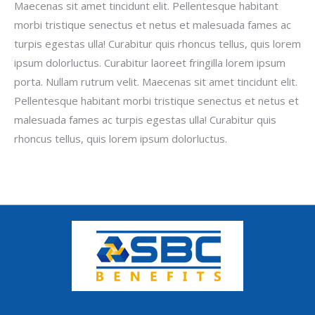
Maecenas sit amet tincidunt elit. Pellentesque habitant
morbi tristique senectus et netus et malesuada fames ac
turpis egestas ulla! Curabitur quis rhoncus tellus, quis lorem
ipsum dolorluctus. Curabitur laoreet fringilla lorem ipsum
porta. Nullam rutrum velit. Maecenas sit amet tincidunt elit.
Pellentesque habitant morbi tristique senectus et netus et
malesuada fames ac turpis egestas ulla! Curabitur quis
rhoncus tellus, quis lorem ipsum dolorluctus.